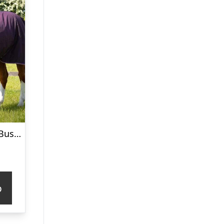
Premier Equine Buster 70g dækken med aftagelig hals – Lilla
p