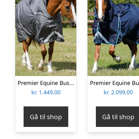
Premier Equine Buster Hardy Turnout dækken 0g – Wither Pressure Relief
kr.
1.449,00
kr.
2.099,00
Gå til shop
Gå til shop