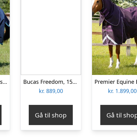
Premier Equine Buster Storm 100g dækken med hals
Bucas Freedom, 150 gram – Smoke Grey – 125 CM
kr.
889,00
kr.
1.899,00
Gå til shop
Gå til sho