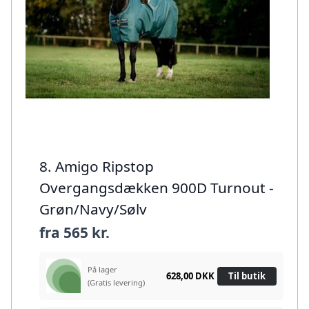
8. Amigo Ripstop
Overgangsdækken 900D Turnout -
Grøn/Navy/Sølv
fra
565 kr.
På lager
628,00 DKK
Til butik
(Gratis levering)