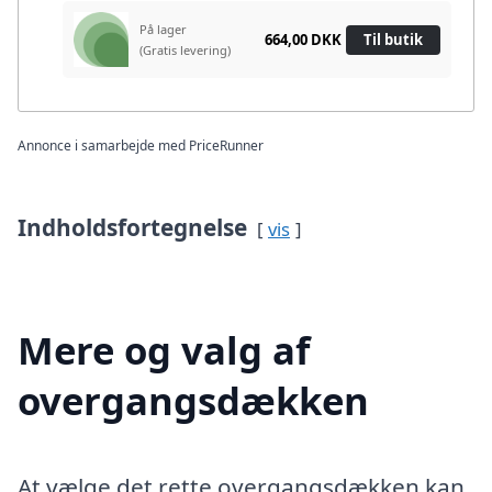
På lager
664,00 DKK
Til butik
(Gratis levering)
Annonce i samarbejde med PriceRunner
Indholdsfortegnelse
vis
Mere og valg af
overgangsdækken
At vælge det rette overgangsdækken kan