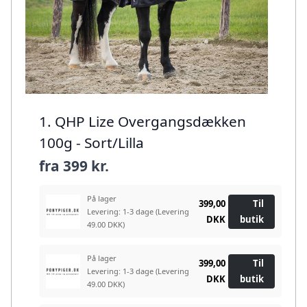
1. QHP Lize Overgangsdækken
100g - Sort/Lilla
fra
399 kr.
På lager
399,00
Til
Levering: 1-3 dage
(Levering
DKK
butik
49.00 DKK)
På lager
399,00
Til
Levering: 1-3 dage
(Levering
DKK
butik
49.00 DKK)