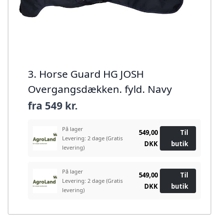
3. Horse Guard HG JOSH
Overgangsdækken. fyld. Navy
fra
549 kr.
På lager
549,00
Til
Levering: 2 dage
(Gratis
DKK
butik
levering)
På lager
549,00
Til
Levering: 2 dage
(Gratis
DKK
butik
levering)