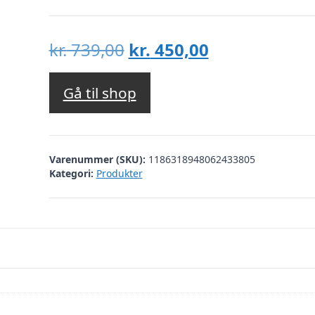
Den
Den
kr.
739,00
kr.
450,00
oprindelige
aktuelle
pris
pris
Gå til shop
var:
er:
kr. 739,00.
kr. 450,00.
Varenummer (SKU):
1186318948062433805
Kategori:
Produkter