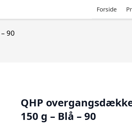
Forside
P
– 90
QHP overgangsdækk
150 g – Blå – 90